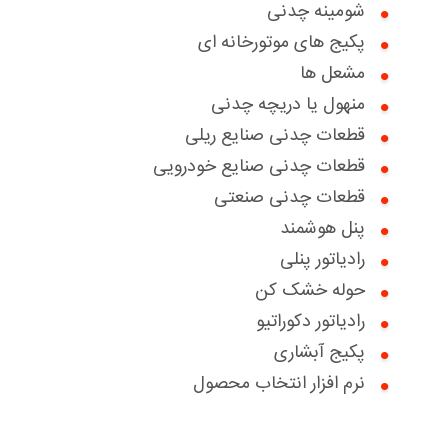
شومینه چدنی
گواهینامه ها
پکیج های موتورخانه ای
اخبار
مشعل ها
منهول یا دریچه چدنی
درباره ما
قطعات چدنی صنایع ریلی
سوالات متداول
بخش خدمات مشتریان
قطعات چدنی صنایع خودرویی
قطعات چدنی صنعتی
تماس با ما
درخواست خدمات
درخواست همکاری با ما
پنل هوشمند
تعویض سبز
دانلود کاتالوگ ها
بخش پرتال فروش
رادیاتور پنلی
حوله خشک کن
درباره ما
بخش پرتال خدمات فروش
رادیاتور دکوراتیو
گواهینامه ها
پکیج آبشاری
نرم افزار انتخاب محصول
مقالات آموزشی
نظرسنجی