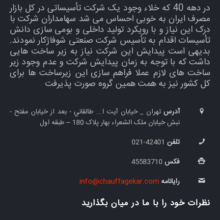
در دهه 40 که خلاء وجود یک شرکت تأسیساتی در کل بازار
مصرف ایران به خوبی احساس می شد سهامداران شرکت با
درک این نیاز و با رویکرد تولید داخلی و بومی سازی دانش
تأسیسات اقدام به تأسیس شرکت صنعتی شوفاژکار نمودند.
بدیهی است پیدایش این شرکت نیاز به زیر ساخت هایی
داشت که با توجه به زمان پیدایش شرکت و عدم وجود زیر
ساخت های لازم عملا فراهم سازی این زیرساخت ها برای
کل کشور نیز به همت همین گروه صورت پذیرفت
آدرس
تهران _ خيابان آيت ا... طالقاني - بعد از خیابان مفتح -
نبش خيابان ملک الشعراء بهار پلاک 180 – طبقه اول
تلفن
42401-021
فکس
45583710
رایانامه
info@chauffagekar.com
نظرات خود را با ما در میان بگذارید