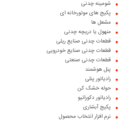
شومینه چدنی
گواهینامه ها
پکیج های موتورخانه ای
اخبار
مشعل ها
منهول یا دریچه چدنی
درباره ما
قطعات چدنی صنایع ریلی
سوالات متداول
بخش خدمات مشتریان
قطعات چدنی صنایع خودرویی
قطعات چدنی صنعتی
تماس با ما
درخواست خدمات
درخواست همکاری با ما
پنل هوشمند
تعویض سبز
دانلود کاتالوگ ها
بخش پرتال فروش
رادیاتور پنلی
حوله خشک کن
درباره ما
بخش پرتال خدمات فروش
رادیاتور دکوراتیو
گواهینامه ها
پکیج آبشاری
نرم افزار انتخاب محصول
مقالات آموزشی
نظرسنجی