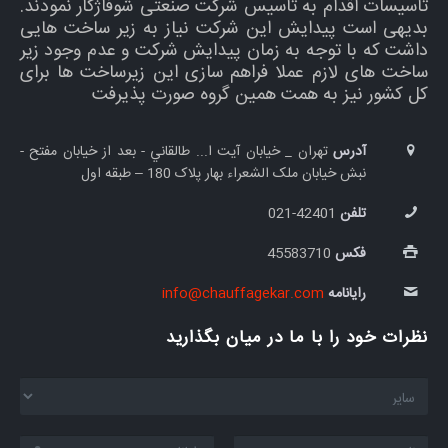
تأسیسات اقدام به تأسیس شرکت صنعتی شوفاژکار نمودند.
بدیهی است پیدایش این شرکت نیاز به زیر ساخت هایی
داشت که با توجه به زمان پیدایش شرکت و عدم وجود زیر
ساخت های لازم عملا فراهم سازی این زیرساخت ها برای
کل کشور نیز به همت همین گروه صورت پذیرفت
آدرس
تهران _ خيابان آيت ا... طالقاني - بعد از خیابان مفتح -
نبش خيابان ملک الشعراء بهار پلاک 180 – طبقه اول
تلفن
42401-021
فکس
45583710
رایانامه
info@chauffagekar.com
نظرات خود را با ما در میان بگذارید