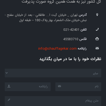
کل کشور نیز به همت همین گروه صورت پذیرفت
آدرس
تهران _ خيابان آيت ا... طالقاني - بعد از خیابان مفتح -
نبش خيابان ملک الشعراء بهار پلاک 180 – طبقه اول
تلفن
42401-021
فکس
45583710
رایانامه
info@chauffagekar.com
نظرات خود را با ما در میان بگذارید