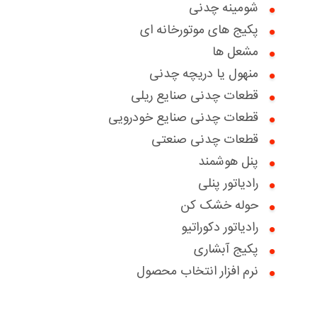
شومینه چدنی
گواهینامه ها
پکیج های موتورخانه ای
اخبار
مشعل ها
منهول یا دریچه چدنی
درباره ما
قطعات چدنی صنایع ریلی
سوالات متداول
بخش خدمات مشتریان
قطعات چدنی صنایع خودرویی
قطعات چدنی صنعتی
تماس با ما
درخواست خدمات
درخواست همکاری با ما
پنل هوشمند
تعویض سبز
دانلود کاتالوگ ها
بخش پرتال فروش
رادیاتور پنلی
حوله خشک کن
درباره ما
بخش پرتال خدمات فروش
رادیاتور دکوراتیو
گواهینامه ها
پکیج آبشاری
نرم افزار انتخاب محصول
مقالات آموزشی
نظرسنجی