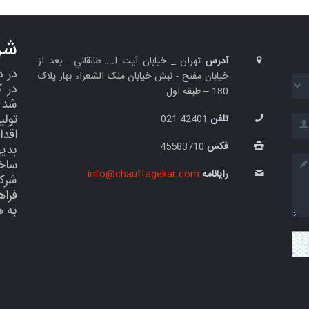
شر
آدرس
تهران _ خيابان آيت ا... طالقاني - بعد از
خیابان مفتح - نبش خيابان ملک الشعراء بهار پلاک
در 
180 – طبقه اول
شد س
تول
تلفن
42401-021
اقدا
فکس
45583710
بدی
ساخ
رایانامه
info@chauffagekar.com
شرک
فراه
به 