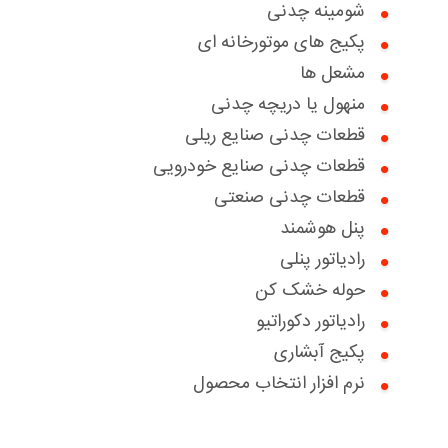
شومینه چدنی
گواهینامه ها
پکیج های موتورخانه ای
اخبار
مشعل ها
منهول یا دریچه چدنی
درباره ما
قطعات چدنی صنایع ریلی
سوالات متداول
بخش خدمات مشتریان
قطعات چدنی صنایع خودرویی
قطعات چدنی صنعتی
تماس با ما
درخواست خدمات
درخواست همکاری با ما
پنل هوشمند
تعویض سبز
دانلود کاتالوگ ها
بخش پرتال فروش
رادیاتور پنلی
حوله خشک کن
درباره ما
بخش پرتال خدمات فروش
رادیاتور دکوراتیو
گواهینامه ها
پکیج آبشاری
نرم افزار انتخاب محصول
مقالات آموزشی
نظرسنجی