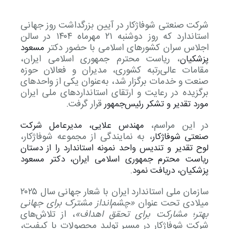
گواهینامه ها
شرکت صنعتی شوفاژکار در آیین بزرگداشت روز جهانی
استاندارد که روز دوشنبه ۲۱ مهرماه ۱۴۰۴ در سالن
اخبار
اجلاس سران کشورهای اسلامی با حضور دکتر
مسعود
، ریاست محترم جمهوری اسلامی ایران،
پزشکیان
درباره ما
مقامات عالی‌رتبه کشوری، مدیران و فعالان حوزه
صنعت و خدمات برگزار شد، به‌عنوان یکی از واحدهای
سوالات متداول
بخش خدمات مشتریان
برگزیده در رعایت و ارتقای استانداردهای ملی ایران
قرار گرفت.
مورد تقدیر و تشکر رئیس‌جمهور
تماس با ما
درخواست خدمات
درخواست همکاری با ما
در این مراسم،
مهندس علایی، مدیرعامل شرکت
تعویض سبز
دانلود کاتالوگ ها
بخش پرتال فروش
، به نمایندگی از مجموعه شوفاژکار،
صنعتی شوفاژکار
لوح تقدیر و تندیس واحد نمونه استاندارد را از دستان
درباره ما
بخش پرتال خدمات فروش
ریاست محترم جمهوری اسلامی ایران، دکتر مسعود
پزشکیان، دریافت نمود.
گواهینامه ها
سازمان ملی استاندارد ایران با شعار جهانی سال ۲۰۲۵
مقالات آموزشی
میلادی تحت عنوان
«چشم‌انداز مشترک برای جهانی
بهتر؛ مشارکت برای تحقق اهداف»
، از تلاش‌های
نظرسنجی
شرکت شوفاژکار در مسیر تولید محصولات با کیفیت،