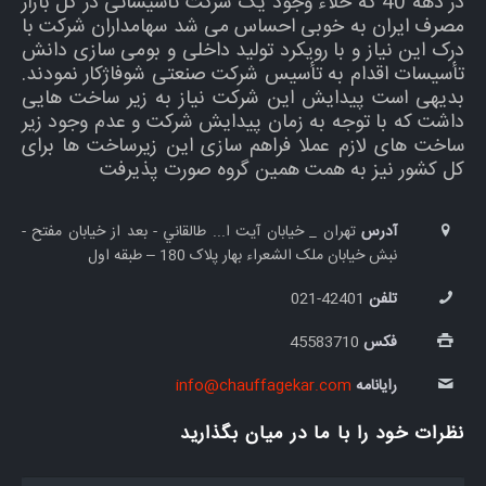
در دهه 40 که خلاء وجود یک شرکت تأسیساتی در کل بازار
مصرف ایران به خوبی احساس می شد سهامداران شرکت با
درک این نیاز و با رویکرد تولید داخلی و بومی سازی دانش
تأسیسات اقدام به تأسیس شرکت صنعتی شوفاژکار نمودند.
بدیهی است پیدایش این شرکت نیاز به زیر ساخت هایی
داشت که با توجه به زمان پیدایش شرکت و عدم وجود زیر
ساخت های لازم عملا فراهم سازی این زیرساخت ها برای
کل کشور نیز به همت همین گروه صورت پذیرفت
آدرس
تهران _ خيابان آيت ا... طالقاني - بعد از خیابان مفتح -
نبش خيابان ملک الشعراء بهار پلاک 180 – طبقه اول
تلفن
42401-021
فکس
45583710
رایانامه
info@chauffagekar.com
نظرات خود را با ما در میان بگذارید